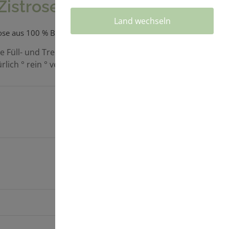
Zistrose
Land wechseln
rose aus 100 % Bio Zistrose gemahlen
e Füll- und Trennstoffe
rlich ° rein ° vegan
37,90 €*
* inkl. . 7% MwSt. |
zzgl. Versandkosten
In den Warenkorb
Lieferzeit: 1-3 Werktage
90 Kapseln
: