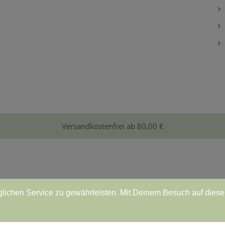
Versandkostenfrei ab 80,00 €
ichen Service zu gewährleisten. Mit Deinem Besuch auf diese
ungsarten
•
Versandkosten
•
AGB
•
Widerrufsbelehrung
•
Vertr