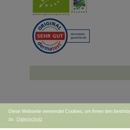
Diese Webseite verwendet Cookies, um Ihnen den bestmögl
© All Rights Reserved, mivita.care
•
Zahl
zu.
Datenschutz