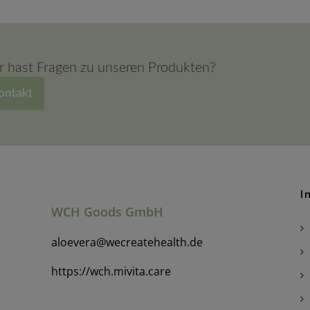
r hast Fragen zu unseren Produkten?
ontakt
I
WCH Goods GmbH
aloevera@wecreatehealth.de
https://wch.mivita.care