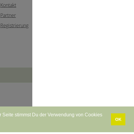
Kontakt
Partner
Registrierung
r Seite stimmst Du der Verwendung von Cookies
ag widerrufen
•
Datenschutzerklärung
•
Impressum
OK