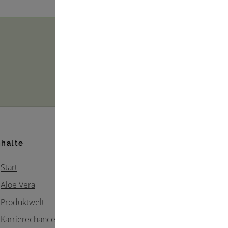
nhalte
Start
Aloe Vera
Produktwelt
Karrierechancen